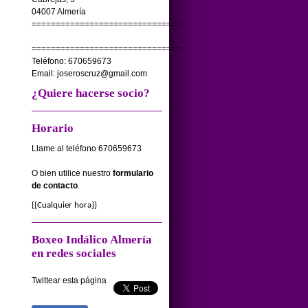
04007 Almería
===============================
===============================
Teléfono: 670659673
Email: joseroscruz@gmail.com
¿Quiere hacerse socio?
Horario
Llame al teléfono 670659673
O bien utilice nuestro
formulario
de contacto
.
{{
Cualquier hora
}}
Boxeo Indálico Almería
en redes sociales
Twittear esta página