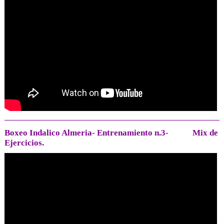
Boxeo Indalico Almeria- Entrenamiento n.3- Mix de
Ejercicios.