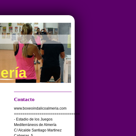
ería
Contacto
www.boxeoindalicoalmeria.com
===============================
- Estadio de los Juegos
Mediterráneos de Almería
C/ Alcalde Santiago Martinez
Cabrejas, 5