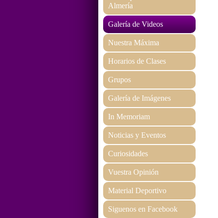
Almería
Galería de Videos
Nuestra Máxima
Horarios de Clases
Grupos
Galería de Imágenes
In Memoriam
Noticias y Eventos
Curiosidades
Vuestra Opinión
Material Deportivo
Siguenos en Facebook