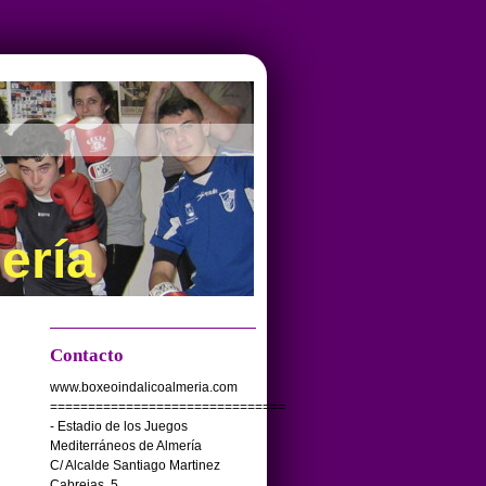
ería
Contacto
www.boxeoindalicoalmeria.com
===============================
- Estadio de los Juegos
Mediterráneos de Almería
C/ Alcalde Santiago Martinez
Cabrejas, 5