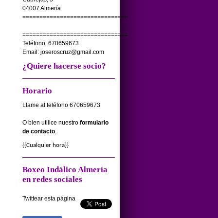
04007 Almería
===============================
===============================
Teléfono: 670659673
Email: joseroscruz@gmail.com
¿Quiere hacerse socio?
Horario
Llame al teléfono 670659673
O bien utilice nuestro
formulario
de contacto
.
{{
Cualquier hora
}}
Boxeo Indálico Almería
en redes sociales
Twittear esta página